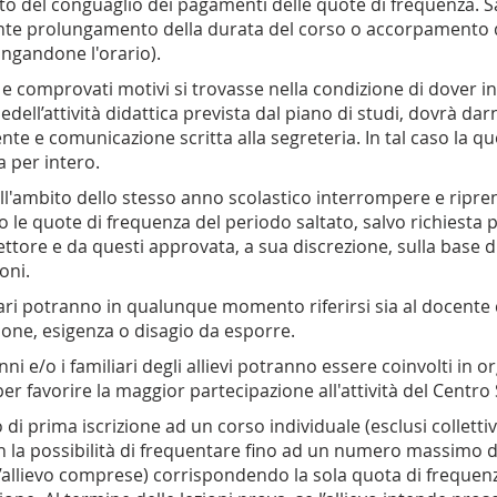
o del conguaglio dei pagamenti delle quote di frequenza. S
te prolungamento della durata del corso o accorpamento di
ngandone l'orario).
ri e comprovati motivi si trovasse nella condizione di dover 
dell’attività didattica prevista dal piano di studi, dovrà d
te e comunicazione scritta alla segreteria. In tal caso la q
 per intero.
ll'ambito dello stesso anno scolastico interrompere e ripre
le quote di frequenza del periodo saltato, salvo richiesta 
ttore e da questi approvata, a sua discrezione, sulla base di
oni.
iliari potranno in qualunque momento riferirsi sia al docente 
ne, esigenza o disagio da esporre.
nni e/o i familiari degli allievi potranno essere coinvolti in o
per favorire la maggior partecipazione all'attività del Centro 
o di prima iscrizione ad un corso individuale (esclusi collettivi
on la possibilità di frequentare fino ad un numero massimo d
l’allievo comprese) corrispondendo la sola quota di frequenza