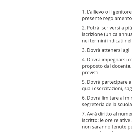
1. L'allievo o il genito
presente regolamento,
2. Potrà iscriversi a p
iscrizione (unica annua
nei termini indicati ne
3. Dovrà attenersi agli 
4. Dovrà impegnarsi co
proposto dal docente, a
previsti.
5. Dovrà partecipare a
quali esercitazioni, sag
6. Dovrà limitare al m
segreteria della scuol
7. Avrà diritto al numer
iscritto: le ore relati
non saranno tenute pe