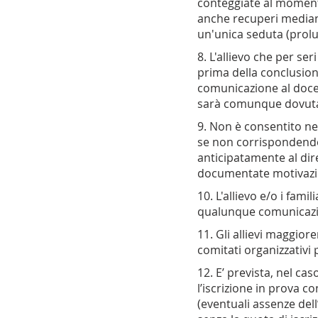
conteggiate al moment
anche recuperi median
un'unica seduta (prolu
8. L'allievo che per se
prima della conclusione
comunicazione al docen
sarà comunque dovuta
9. Non è consentito ne
se non corrispondendo 
anticipatamente al dire
documentate motivazi
10. L'allievo e/o i fam
qualunque comunicazio
11. Gli allievi maggiore
comitati organizzativi 
12. E’ prevista, nel cas
l’iscrizione in prova c
(eventuali assenze del