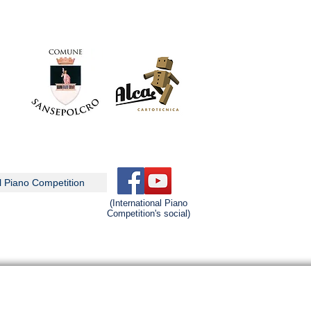
l Piano Competition
(
International Piano
Competition's social)