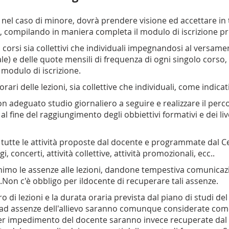
re nel caso di minore, dovrà prendere visione ed accettare in t
 compilando in maniera completa il modulo di iscrizione p
iù corsi sia collettivi che individuali impegnandosi al versame
le) e delle quote mensili di frequenza di ogni singolo corso,
l modulo di iscrizione.
orari delle lezioni, sia collettive che individuali, come indica
n adeguato studio giornaliero a seguire e realizzare il perc
l fine del raggiungimento degli obbiettivi formativi e dei li
 tutte le attività proposte dal docente e programmate dal Ce
gi, concerti, attività collettive, attività promozionali, ecc..
inimo le assenze alle lezioni, dandone tempestiva comunicazi
a.Non c'è obbligo per ildocente di recuperare tali assenze.
o di lezioni e la durata oraria prevista dal piano di studi del 
ve ad assenze dell'allievo saranno comunque considerate come 
r impedimento del docente saranno invece recuperate dal