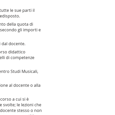
utte le sue parti il
redisposto.
nto della quota di
 secondo gli importi e
ti dal docente.
orso didattico
velli di competenze
ntro Studi Musicali,
one al docente o alla
corso a cui si è
svolte; le lezioni che
 docente stesso o non