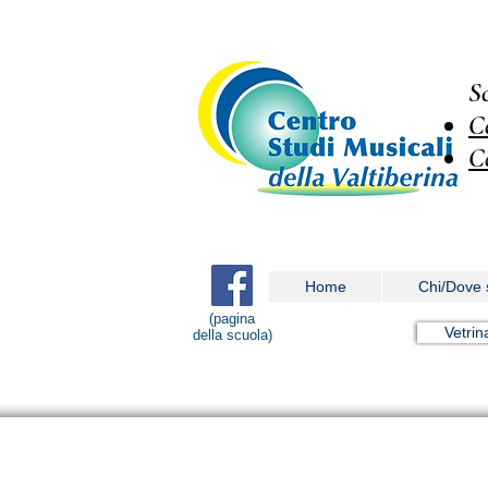
S
C
C
Home
Chi/Dove 
(pagina
Vetrin
della scuola)