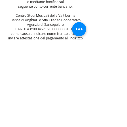
o mediante bonifico sul
seguente conto corrente bancario:
Centro Studi Musicali della Valtiberina​
Banca di Anghiari e Stia Credito Cooperativo
Agenzia di Sansepolcro​
IBAN: IT43Y0834571610000000013162
come causale indicare nome iscritto e corso​
inviare attestazione del pagamento all'indirizzo
mail:
iscrizioni@studimusicalivaltiberina.it
CENTRO
STUDI MUSICALI DELLA VALTIBERINA
Piazza Giuseppe Garibaldi n° 1 - SANSEPOLCRO
(AR)
info:
info@studimusicalivaltiberina.it
-
Segreteria: ‬+
39 366 5953471
Direzione:
+39 393 4371610
-